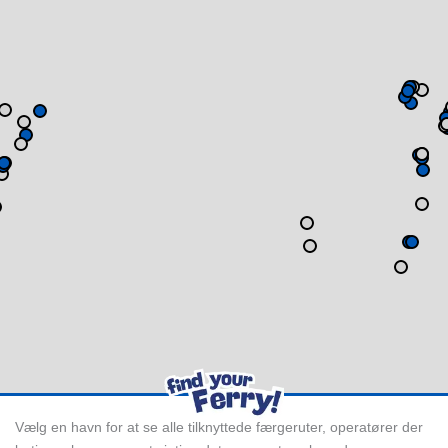
Vælg en havn for at se alle tilknyttede færgeruter, operatører der